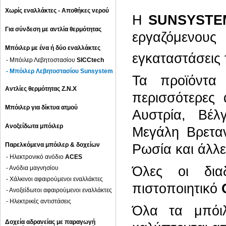
Χωρίς εναλλάκτες - Αποθήκες νερού
Η
SUNSYSTE
Για σύνδεση με αντλία θερμότητας
εργαζόμενου
Μπόιλερ με ένα ή δύο εναλλάκτες
εγκαταστάσεις
- Μπόιλερ Λεβητοστασίου
SICCtech
- Μπόιλερ Λεβητοστασίου
Sunsystem
Τα προϊόντα
Αντλίες θερμότητας Ζ.Ν.Χ
περισσότερες
Μπόιλερ για δίκτυα ατμού
Αυστρία, Βέλγ
Ανοξείδωτα μπόιλερ
Μεγάλη Βρεταν
Παρελκόμενα μπόιλερ & δοχείων
Ρωσία και άλλε
- Ηλεκτρονικό ανόδιο
ACES
Όλες οι δια
- Ανόδια μαγνησίου
- Χάλκινοι αφαιρούμενοι εναλλάκτες
πιστοποιητικό
- Ανοξείδωτοι αφαιρούμενοι εναλλάκτες
- Ηλεκτρικές αντιστάσεις
Όλα τα μπό
Δοχεία αδρανείας με παραγωγή