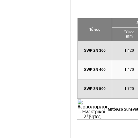
Τύπος
Ύψος
mm
SWP 2N 300
1.420
SWP 2N 400
1.470
SWP 2N 500
1.720
Μπόιλερ Sunsys