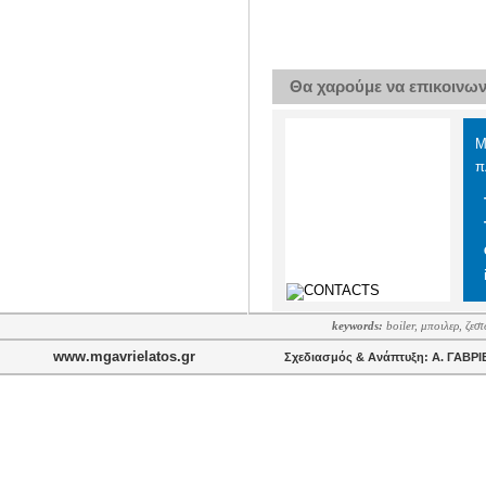
Θα χαρούμε να επικοινωνή
Μ
π
Τ
Τ
Φ
keywords:
boiler, μποιλερ, ζεσ
www.mgavrielatos.gr
Σχεδιασμός & Ανάπτυξη: Α. ΓΑΒΡ