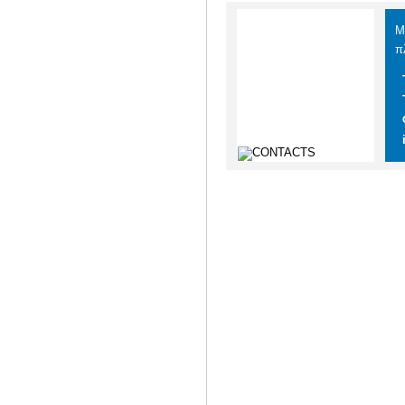
Μ
π
Τ
Τ
Φ