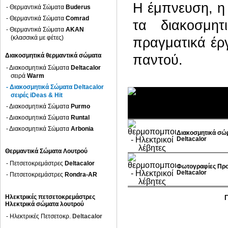
Η έμπνευση, η 
- Θερμαντικά Σώματα
Buderus
- Θερμαντικά Σώματα
Comrad
τα διακοσμη
- Θερμαντικά Σώματα
AKAN
(κλασσικά με φέτες)
πραγματικά έργ
Διακοσμητικά θερμαντικά σώματα
παντού.
- Διακοσμητικά Σώματα
Deltacalor
σειρά
Warm
- Διακοσμητικά Σώματα
Deltacalor
σειρές
iDeas
&
Hit
- Διακοσμητικά Σώματα
Purmo
- Διακοσμητικά Σώματα
Runtal
- Διακοσμητικά Σώματα
Arbonia
Διακοσμητικά σώ
Deltacalor
Θερμαντικά Σώματα Λουτρού
- Πετσετοκρεμάστρες
Deltacalor
Φωτογραφίες Προ
Deltacalor
- Πετσετοκρεμάστρες
Rondra-AR
Ηλεκτρικές πετσετοκρεμάστρες
Γ
Ηλεκτρικά σώματα λουτρού
- Ηλεκτρικές Πετσετοκρ.
Deltacalor