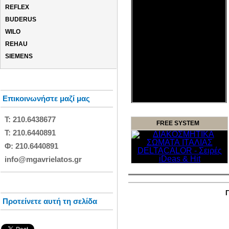
REFLEX
BUDERUS
WILO
REHAU
SIEMENS
Επικοινωνήστε μαζί μας
Τ: 210.6438677
FREE SYSTEM
Τ: 210.6440891
Φ: 210.6440891
info@mgavrielatos.gr
Γ
Προτείνετε αυτή τη σελίδα