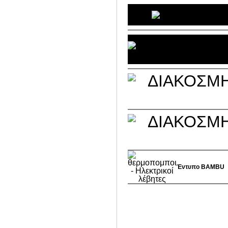
Έντυπο
BAMBU