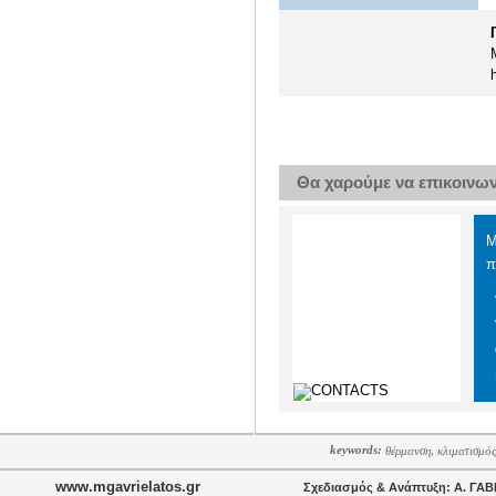
Θα χαρούμε να επικοινωνή
Μ
π
Τ
Τ
Φ
keywords:
,
θέρμανση
κλιματισμός
www.mgavrielatos.gr
Σχεδιασμός & Ανάπτυξη: Α. ΓΑ