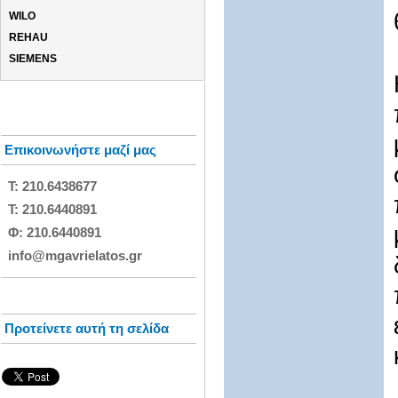
WILO
REHAU
SIEMENS
Επικοινωνήστε μαζί μας
Τ: 210.6438677
Τ: 210.6440891
Φ: 210.6440891
info@mgavrielatos.gr
Προτείνετε αυτή τη σελίδα